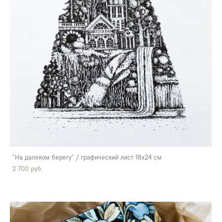
"На далеком берегу" / графический лист 18х24 см
2 700 pуб.