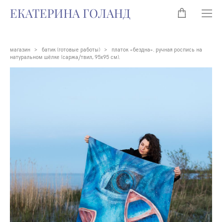
ЕКАТЕРИНА ГОЛАНД
магазин
>
батик (готовые работы)
>
платок «бездна». ручная роспись на
натуральном шёлке (саржа/твил, 95х95 см).