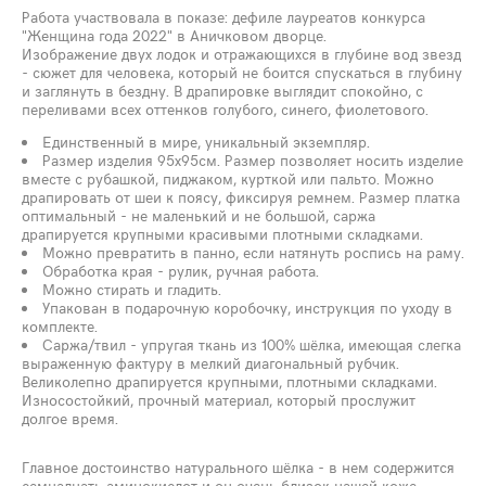
Работа участвовала в показе: дефиле лауреатов конкурса
"Женщина года 2022" в Аничковом дворце.
Изображение двух лодок и отражающихся в глубине вод звезд
- сюжет для человека, который не боится спускаться в глубину
и заглянуть в бездну. В драпировке выглядит спокойно, с
переливами всех оттенков голубого, синего, фиолетового.
Единственный в мире, уникальный экземпляр.
Размер изделия 95х95см. Размер позволяет носить изделие
вместе с рубашкой, пиджаком, курткой или пальто. Можно
драпировать от шеи к поясу, фиксируя ремнем. Размер платка
оптимальный - не маленький и не большой, саржа
драпируется крупными красивыми плотными складками.
Можно превратить в панно, если натянуть роспись на раму.
Обработка края - рулик, ручная работа.
Можно стирать и гладить.
Упакован в подарочную коробочку, инструкция по уходу в
комплекте.
Саржа/твил - упругая ткань из 100% шёлка, имеющая слегка
выраженную фактуру в мелкий диагональный рубчик.
Великолепно драпируется крупными, плотными складками.
Износостойкий, прочный материал, который прослужит
долгое время.
Главное достоинство натурального шёлка - в нем содержится
семнадцать аминокислот и он очень близок нашей коже.