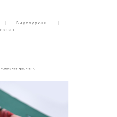
|
|
Видеоуроки
Видеоуроки
|
|
газин
газин
сиональные красители.