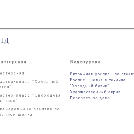
НД
астерская:
Видеоуроки:
астерская
Витражная роспись по стекл
Роспись шелка в технике
астер-класс "Холодный
"Холодный батик"
атик"
Художественный акрил
астер-класс "Свободная
Переплетное дело
оспись"
женедельные занятия по
осписи шёлка