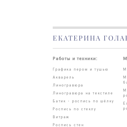
ЕКАТЕРИНА ГОЛА
Работы и техники:
М
Графика пером и тушью
М
Акварель
М
б
Линогравюра
М
Линогравюра на текстиле
р
Батик - роспись по шёлку
Е
р
Роспись по стеклу
Витраж
Роспись стен