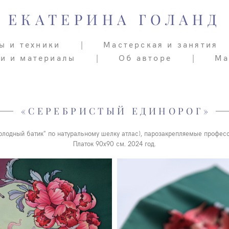
ЕКАТЕРИНА ГОЛАНД
ЕКАТЕРИНА ГОЛАНД
ы и техники
ы и техники
|
|
Мастерская и занятия
Мастерская и занятия
ьи и материалы
ьи и материалы
|
|
Об авторе
Об авторе
|
|
Ма
Ма
«СЕРЕБРИСТЫЙ ЕДИНОРОГ»
олодный батик" по натуральному шелку атлас), парозакрепляемые профес
Платок 90х90 см. 2024 год.