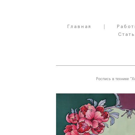
Главная
Главная
|
|
Работ
Работ
Стат
Стат
Роспись в технике "Х