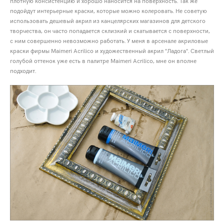
плотную консистенцию и хорошо наносится на поверхность. Так же
подойдут интерьерные краски, которые можно колеровать. Не советую
использовать дешевый акрил из канцелярских магазинов для детского
творчества, он часто попадается склизкий и скатывается с поверхности,
с ним совершенно невозможно работать. У меня в арсенале акриловые
краски фирмы Maimeri Acrilico и художественный акрил "Ладога". Светлый
голубой оттенок уже есть в палитре Maimeri Acrilico, мне он вполне
подходит.