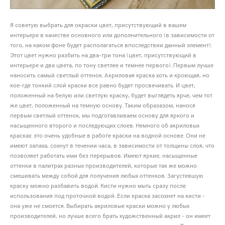
Я советую выбрать для окраски цвет, присутствующий в вашем
интерьере в качестве основного или дополнительного (в зависимости от
того, на каком фоне будет располагаться впоследствии данный элемент).
Этот цвет нужно разбить на два-три тона (цвет, присутствующий в
интерьере и два цвета, по тону светлее и темнее первого). Первым лучше
наносить самый светлый оттенок. Акриловая краска хоть и кроющая, но
кое-где тонкий слой краски все равно будет просвечивать. И цвет,
положенный на белую или светлую краску, будет выглядеть ярче, чем тот
же цвет, положенный на темную основу. Таким образазом, нанося
первым светлый оттенок, мы подготавливаем основу для яркого и
насыщенного второго и последующих слоев. Немного об акриловых
красках: это очень удобные в работе краски на водной основе. Они не
имеют запаха, сохнут в течении часа, в зависимости от толщины слоя, что
позволяет работать ими без перерывов. Имеют яркие, насыщенные
оттенки в палитрах разных производителей, которые так же можно
смешивать между собой для получения любых оттенков. Загустевшую
краску можно разбавить водой. Кисти нужно мыть сразу после
использования под проточной водой. Если краска засохнет на кисти -
она уже не смоется. Выбирать акриловые краски можно у любых
производителей, но лучше всего брать художственный акрил - он имеет