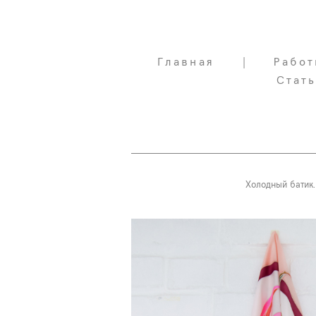
Главная
Главная
|
|
Работ
Работ
Стат
Стат
Холодный батик.