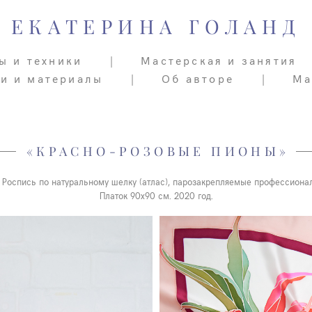
ЕКАТЕРИНА ГОЛАНД
ЕКАТЕРИНА ГОЛАНД
ы и техники
ы и техники
|
|
Мастерская и занятия
Мастерская и занятия
ьи и материалы
ьи и материалы
|
|
Об авторе
Об авторе
|
|
Ма
Ма
«КРАСНО-РОЗОВЫЕ ПИОНЫ»
 Роспись по натуральному шелку (атлас), парозакрепляемые профессиона
Платок 90х90 см. 2020 год.