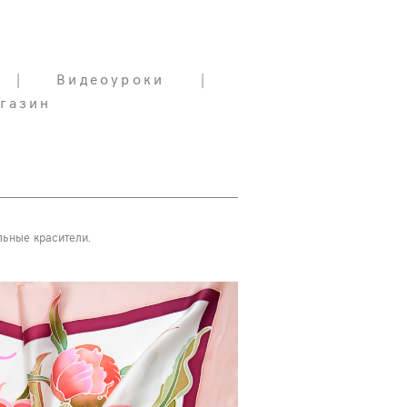
|
|
Видеоуроки
Видеоуроки
|
|
газин
газин
льные красители.