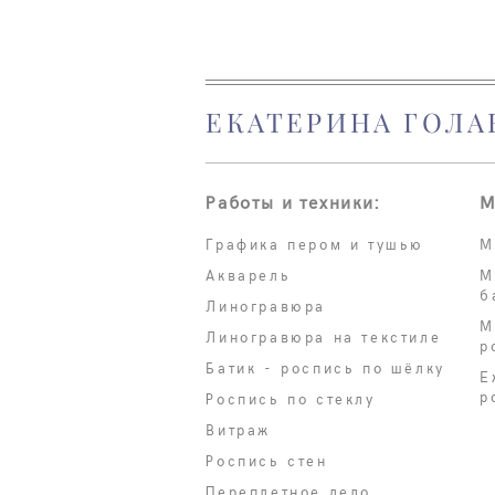
ЕКАТЕРИНА ГОЛА
Работы и техники:
М
Графика пером и тушью
М
Акварель
М
б
Линогравюра
М
Линогравюра на текстиле
р
Батик - роспись по шёлку
Е
р
Роспись по стеклу
Витраж
Роспись стен
Переплетное дело