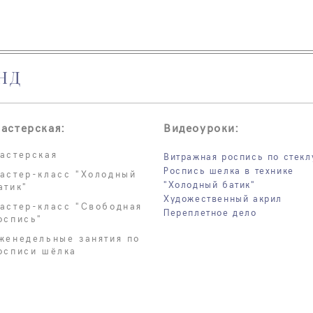
НД
астерская:
Видеоуроки:
астерская
Витражная роспись по стекл
Роспись шелка в технике
астер-класс "Холодный
"Холодный батик"
атик"
Художественный акрил
астер-класс "Свободная
Переплетное дело
оспись"
женедельные занятия по
осписи шёлка