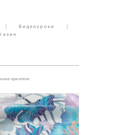
|
|
Видеоуроки
Видеоуроки
|
|
газин
газин
льные красители.