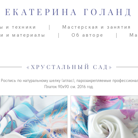
ЕКАТЕРИНА ГОЛАНД
ЕКАТЕРИНА ГОЛАНД
ы и техники
ы и техники
|
|
Мастерская и занятия
Мастерская и занятия
ьи и материалы
ьи и материалы
|
|
Об авторе
Об авторе
|
|
Ма
Ма
«ХРУСТАЛЬНЫЙ САД»
 Роспись по натуральному шелку (атлас), парозакрепляемые профессиона
Платок 90х90 см. 2016 год.