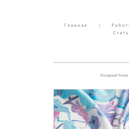
Главная
Главная
|
|
Работ
Работ
Стат
Стат
Холодный батик.