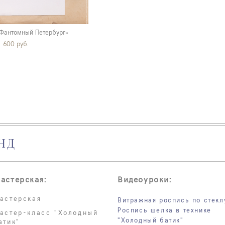
Фантомный Петербург»
 600 pуб.
НД
астерская:
Видеоуроки:
астерская
Витражная роспись по стекл
Роспись шелка в технике
астер-класс "Холодный
"Холодный батик"
атик"