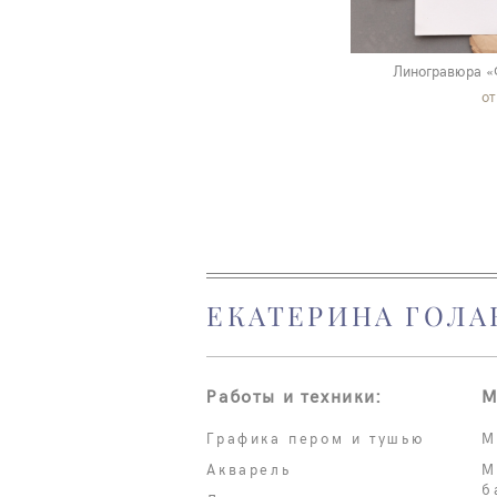
Линогравюра «
от
ЕКАТЕРИНА ГОЛА
Работы и техники:
М
Графика пером и тушью
М
Акварель
М
б