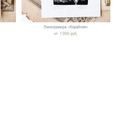
»
Линогравюра «Кораблик»
от 1 000 pуб.