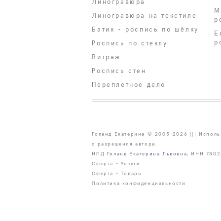
Линогравюра
М
Линогравюра на текстиле
р
Батик - роспись по шёлку
Е
р
Роспись по стеклу
Витраж
Роспись стен
Переплетное дело
Голанд Екатерина © 2005-2026 ||| Исполь
с разрешения автора.
НПД
Голанд Екатерина Львовна
, ИНН 780
Оферта - Услуги
Оферта - Товары
Политика конфиденциальности