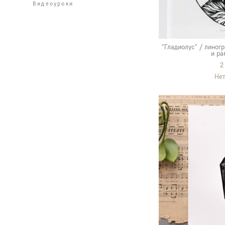
Видеоуроки
"Гладиолус" / линогр
и ра
2
Нет