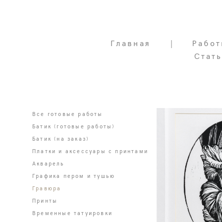
Главная
Главная
|
|
Работ
Работ
Стат
Стат
Все готовые работы
Батик (готовые работы)
Батик (на заказ)
Платки и аксессуары с принтами
Акварель
Графика пером и тушью
Гравюра
Принты
Временные татуировки